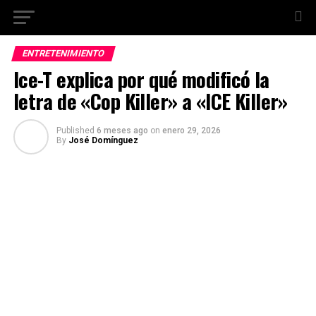
ENTRETENIMIENTO
Ice-T explica por qué modificó la
letra de «Cop Killer» a «ICE Killer»
Published
6 meses ago
on
enero 29, 2026
By
José Domínguez