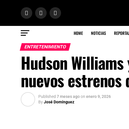
HOME
NOTICIAS
REPORTA
ENTRETENIMIENTO
Hudson Williams 
nuevos estrenos 
Published
7 meses ago
on
enero 9, 2026
By
José Domínguez