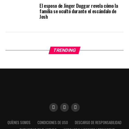
El esposo de Jinger Duggar revela cómo la
familia se ocultó durante el escándalo de
Josh
TRENDING
Utilizamos cookies para darte una mejor experiencia en
QUÍENES SOMOS
CONDICIONES DE USO
DESCARGO DE RESPONSABILIDAD
nuestra web. Puedes informarte sobre qué cookies estamos