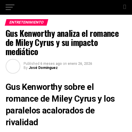
ENTRETENIMIENTO
Gus Kenworthy analiza el romance
de Miley Cyrus y su impacto
mediático
Published
6 meses ago
on
enero 26, 2026
By
José Domínguez
Gus Kenworthy sobre el
romance de Miley Cyrus y los
paralelos acalorados de
rivalidad