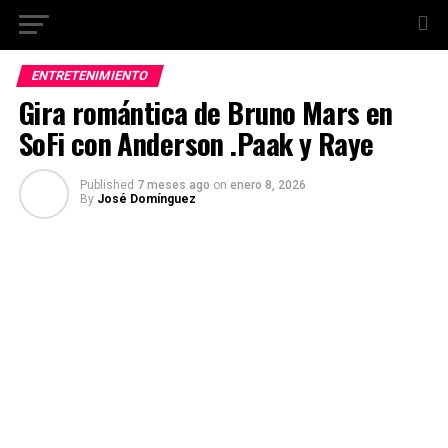
ENTRETENIMIENTO
Gira romántica de Bruno Mars en
SoFi con Anderson .Paak y Raye
Published
7 meses ago
on
enero 8, 2026
By
José Domínguez