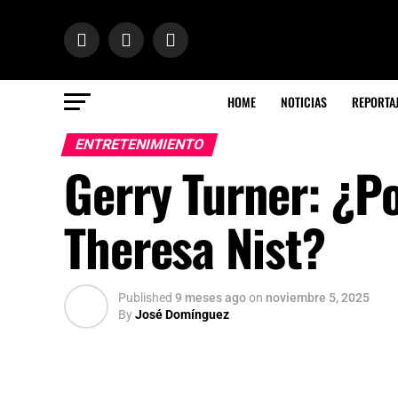
HOME
NOTICIAS
REPORTA
ENTRETENIMIENTO
Gerry Turner: ¿P
Theresa Nist?
Published
9 meses ago
on
noviembre 5, 2025
By
José Domínguez