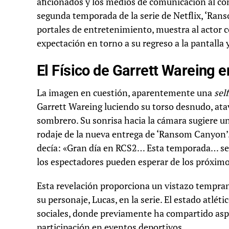
aficionados y los medios de comunicación al co
segunda temporada de la serie de Netflix, ‘Rans
portales de entretenimiento, muestra al actor 
expectación en torno a su regreso a la pantalla y
El Físico de Garrett Wareing 
La imagen en cuestión, aparentemente una
self
Garrett Wareing luciendo su torso desnudo, at
sombrero. Su sonrisa hacia la cámara sugiere un
rodaje de la nueva entrega de ‘Ransom Canyon
decía: «Gran día en RCS2… Esta temporada… será
los espectadores pueden esperar de los próximo
Esta revelación proporciona un vistazo temprano 
su personaje, Lucas, en la serie. El estado atlé
sociales, donde previamente ha compartido asp
participación en eventos deportivos.