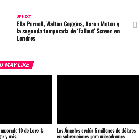
UP NEXT
Ella Purnell, Walton Goggins, Aaron Moten y
la segunda temporada de ‘Fallout’ Screen en
Londres
U MAY LIKE
emporada 10 de Love Is
Los Ángeles evalúa 5 millones de dólares
gar y más
en subvenciones para microdramas