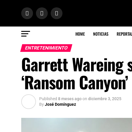
HOME
NOTICIAS
REPORTA
ENTRETENIMIENTO
Garrett Wareing s
‘Ransom Canyon’
Published
8 meses ago
on
diciembre 3, 2025
By
José Domínguez