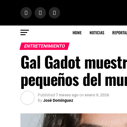
HOME
NOTICIAS
REPORTA
ENTRETENIMIENTO
Gal Gadot muestr
pequeños del mu
Published
7 meses ago
on
enero 9, 2026
By
José Domínguez