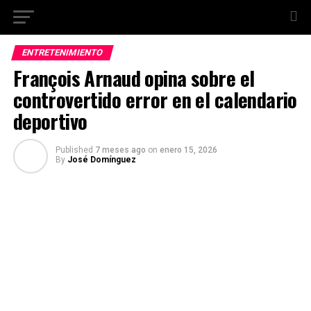
ENTRETENIMIENTO
François Arnaud opina sobre el
controvertido error en el calendario
deportivo
Published
7 meses ago
on
enero 15, 2026
By
José Domínguez