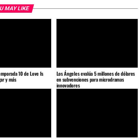
U MAY LIKE
emporada 10 de Love Is
Los Ángeles evalúa 5 millones de dólares
gar y más
en subvenciones para microdramas
innovadores