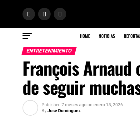
HOME
NOTICIAS
REPORTA
ENTRETENIMIENTO
François Arnaud 
de seguir muchas
Published
7 meses ago
on
enero 18, 2026
By
José Domínguez