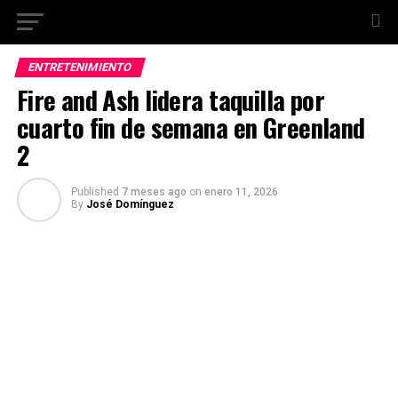
ENTRETENIMIENTO
Fire and Ash lidera taquilla por
cuarto fin de semana en Greenland
2
Published
7 meses ago
on
enero 11, 2026
By
José Domínguez