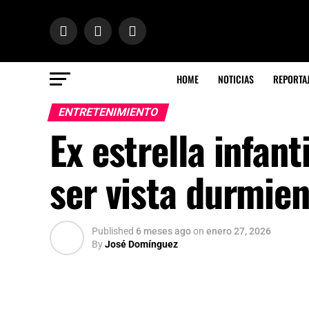
HOME
NOTICIAS
REPORTA
ENTRETENIMIENTO
Ex estrella infan
ser vista durmie
Published
6 meses ago
on
enero 27, 2026
By
José Domínguez