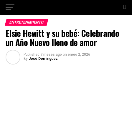
ENTRETENIMIENTO
Elsie Hewitt y su bebé: Celebrando
un Año Nuevo lleno de amor
Published
7 meses ago
on
enero 2, 2026
By
José Domínguez