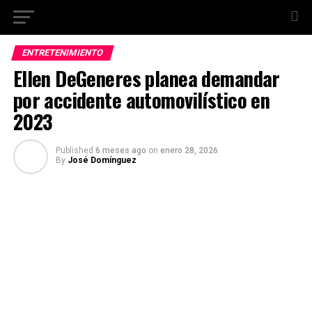
ENTRETENIMIENTO
Ellen DeGeneres planea demandar
por accidente automovilístico en
2023
Published
6 meses ago
on
enero 28, 2026
By
José Domínguez