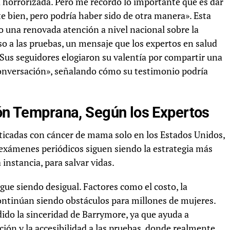
 horrorizada. Pero me recordó lo importante que es dar
 bien, pero podría haber sido de otra manera». Esta
do una renovada atención a nivel nacional sobre la
so a las pruebas, un mensaje que los expertos en salud
 Sus seguidores elogiaron su valentía por compartir una
l conversación», señalando cómo su testimonio podría
ión Temprana, Según los Expertos
icadas con cáncer de mama solo en los Estados Unidos,
 exámenes periódicos siguen siendo la estrategia más
 instancia, para salvar vidas.
igue siendo desigual. Factores como el costo, la
continúan siendo obstáculos para millones de mujeres.
dido la sinceridad de Barrymore, ya que ayuda a
ción y la accesibilidad a las pruebas, donde realmente