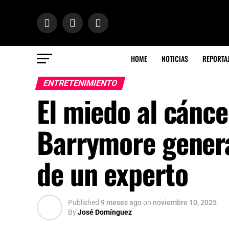
HOME
NOTICIAS
REPORTA
ENTRETENIMIENTO
El miedo al cánc
Barrymore genera
de un experto
Published
9 meses ago
on
noviembre 10, 2025
By
José Domínguez