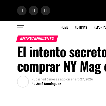
HOME
NOTICIAS
REPORTA
ENTRETENIMIENTO
El intento secret
comprar NY Mag c
Published
6 meses ago
on
enero 27, 2026
By
José Domínguez