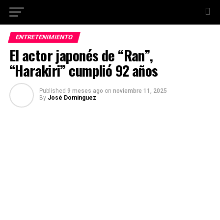
ENTRETENIMIENTO
El actor japonés de “Ran”,
“Harakiri” cumplió 92 años
Published
9 meses ago
on
noviembre 11, 2025
By
José Domínguez