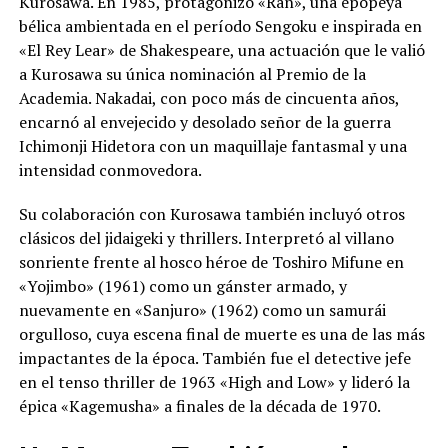
Kurosawa. En 1985, protagonizó «Ran», una epopeya
bélica ambientada en el período Sengoku e inspirada en
«El Rey Lear» de Shakespeare, una actuación que le valió
a Kurosawa su única nominación al Premio de la
Academia. Nakadai, con poco más de cincuenta años,
encarnó al envejecido y desolado señor de la guerra
Ichimonji Hidetora con un maquillaje fantasmal y una
intensidad conmovedora.
Su colaboración con Kurosawa también incluyó otros
clásicos del jidaigeki y thrillers. Interpretó al villano
sonriente frente al hosco héroe de Toshiro Mifune en
«Yojimbo» (1961) como un gánster armado, y
nuevamente en «Sanjuro» (1962) como un samurái
orgulloso, cuya escena final de muerte es una de las más
impactantes de la época. También fue el detective jefe
en el tenso thriller de 1963 «High and Low» y lideró la
épica «Kagemusha» a finales de la década de 1970.