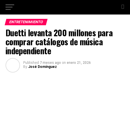
ENTRETENIMIENTO
Duetti levanta 200 millones para
comprar catálogos de música
independiente
Published
7 meses ago
on
enero 21, 2026
By
José Domínguez