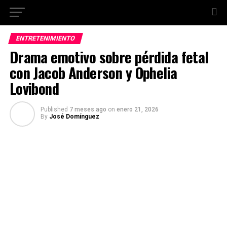
ENTRETENIMIENTO
Drama emotivo sobre pérdida fetal
con Jacob Anderson y Ophelia
Lovibond
Published
7 meses ago
on
enero 21, 2026
By
José Domínguez