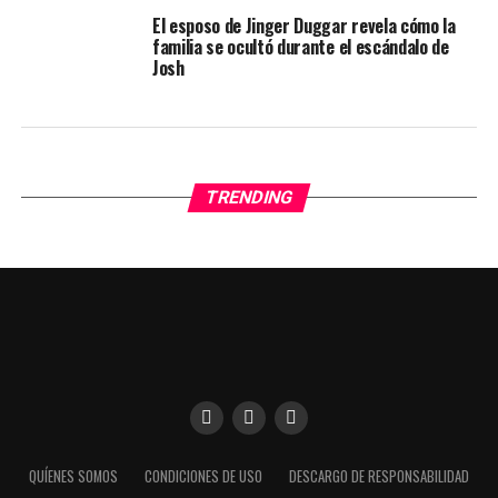
El esposo de Jinger Duggar revela cómo la
familia se ocultó durante el escándalo de
Josh
TRENDING
Utilizamos cookies para darte una mejor experiencia en
QUÍENES SOMOS
CONDICIONES DE USO
DESCARGO DE RESPONSABILIDAD
nuestra web. Puedes informarte sobre qué cookies estamos