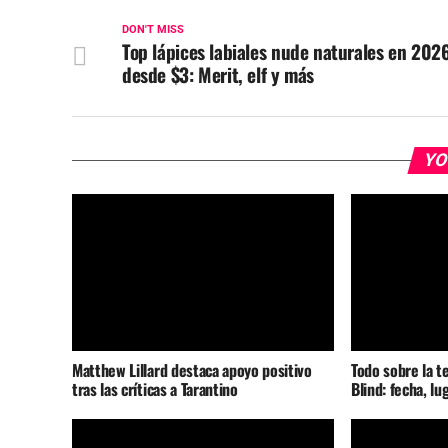
DON'T MISS
Top lápices labiales nude naturales en 202
desde $3: Merit, elf y más
YO
Matthew Lillard destaca apoyo positivo
Todo sobre la t
tras las críticas a Tarantino
Blind: fecha, lu