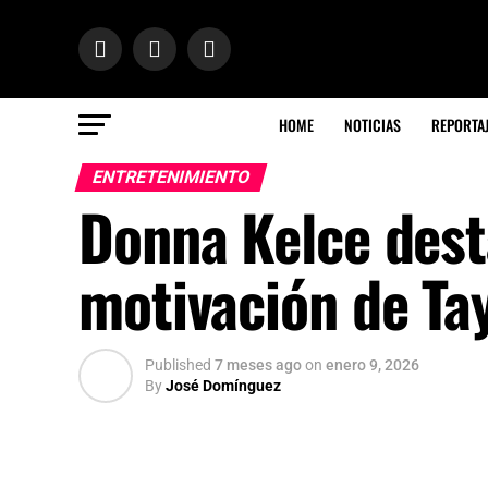
HOME
NOTICIAS
REPORTA
ENTRETENIMIENTO
Donna Kelce desta
motivación de Tay
Published
7 meses ago
on
enero 9, 2026
By
José Domínguez