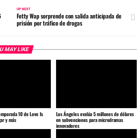
UP NEXT
6
Fetty Wap sorprende con salida anticipada de
prisión por tráfico de drogas
U MAY LIKE
emporada 10 de Love Is
Los Ángeles evalúa 5 millones de dólares
gar y más
en subvenciones para microdramas
innovadores