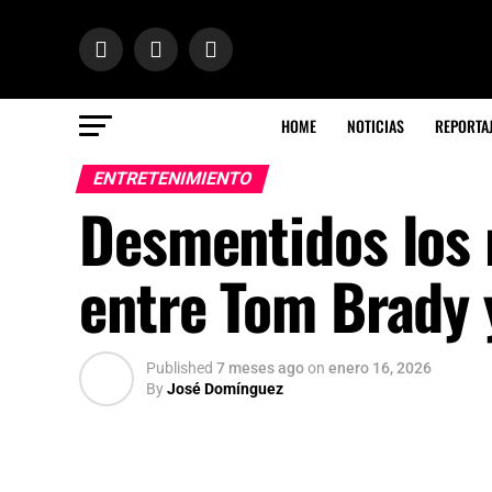
HOME
NOTICIAS
REPORTA
ENTRETENIMIENTO
Desmentidos los 
entre Tom Brady 
Published
7 meses ago
on
enero 16, 2026
By
José Domínguez