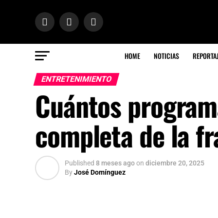
HOME
NOTICIAS
REPORTA
ENTRETENIMIENTO
Cuántos programa
completa de la fr
Published
8 meses ago
on
diciembre 20, 2025
By
José Domínguez