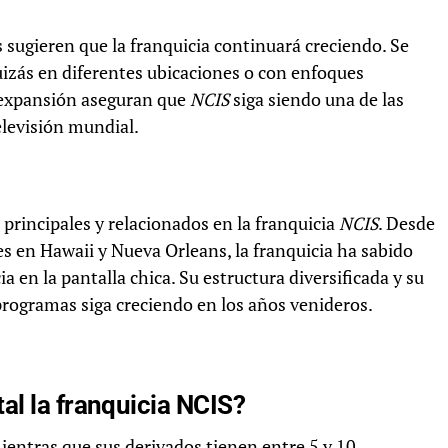
 sugieren que la franquicia continuará creciendo. Se
uizás en diferentes ubicaciones o con enfoques
 expansión aseguran que
NCIS
siga siendo una de las
elevisión mundial.
principales y relacionados en la franquicia
NCIS
. Desde
es en Hawaii y Nueva Orleans, la franquicia ha sabido
 en la pantalla chica. Su estructura diversificada y su
programas siga creciendo en los años venideros.
al la franquicia NCIS?
entras que sus derivados tienen entre 5 y 10