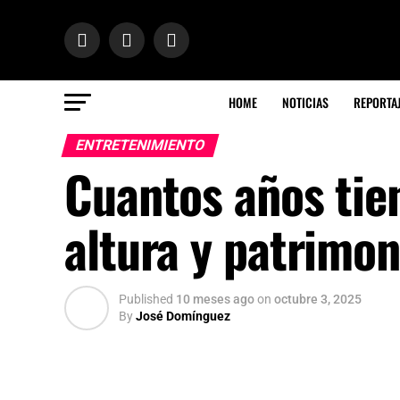
HOME
NOTICIAS
REPORTA
ENTRETENIMIENTO
Cuantos años tien
altura y patrimon
Published
10 meses ago
on
octubre 3, 2025
By
José Domínguez