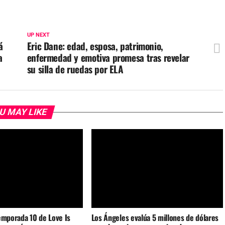
UP NEXT
á
Eric Dane: edad, esposa, patrimonio,
a
enfermedad y emotiva promesa tras revelar
su silla de ruedas por ELA
U MAY LIKE
emporada 10 de Love Is
Los Ángeles evalúa 5 millones de dólares