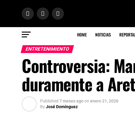
HOME
NOTICIAS
REPORTA
ENTRETENIMIENTO
Controversia: Mar
duramente a Aret
Published
7 meses ago
on
enero 21, 2026
By
José Domínguez