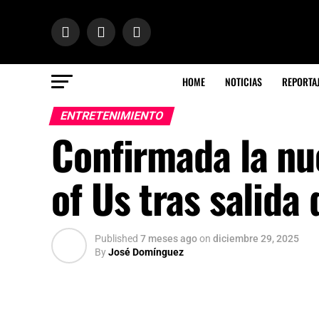
HOME
NOTICIAS
REPORTA
ENTRETENIMIENTO
Confirmada la nu
of Us tras salida
Published
7 meses ago
on
diciembre 29, 2025
By
José Domínguez