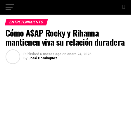
ENTRETENIMIENTO
Cómo A$AP Rocky y Rihanna
mantienen viva su relación duradera
Published
6 meses ago
on
enero 24, 2026
By
José Domínguez