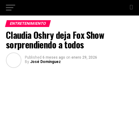
ENTRETENIMIENTO
Claudia Oshry deja Fox Show
sorprendiendo a todos
Published
6 meses ago
on
enero 29, 2026
By
José Domínguez