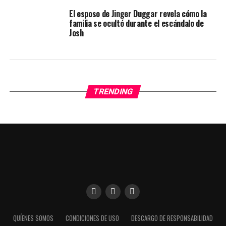
El esposo de Jinger Duggar revela cómo la
familia se ocultó durante el escándalo de
Josh
TRENDING
Utilizamos cookies para darte una mejor experiencia en
QUÍENES SOMOS
CONDICIONES DE USO
DESCARGO DE RESPONSABILIDAD
nuestra web. Puedes informarte sobre qué cookies estamos