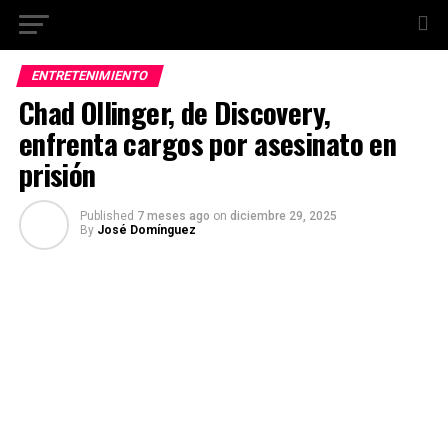
ENTRETENIMIENTO
Chad Ollinger, de Discovery,
enfrenta cargos por asesinato en
prisión
Published
7 meses ago
on
diciembre 29, 2025
By
José Domínguez