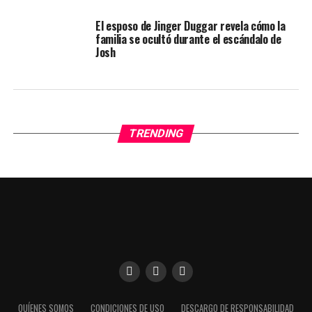
El esposo de Jinger Duggar revela cómo la
familia se ocultó durante el escándalo de
Josh
TRENDING
Utilizamos cookies para darte una mejor experiencia en
QUÍENES SOMOS
CONDICIONES DE USO
DESCARGO DE RESPONSABILIDAD