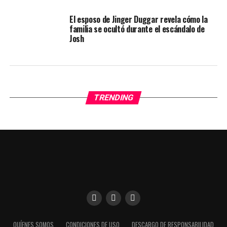
El esposo de Jinger Duggar revela cómo la
familia se ocultó durante el escándalo de
Josh
TRENDING
Utilizamos cookies para darte una mejor experiencia en
QUÍENES SOMOS
CONDICIONES DE USO
DESCARGO DE RESPONSABILIDAD