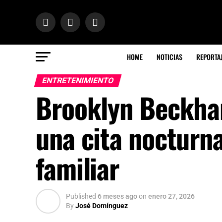
HOME
NOTICIAS
REPORTA
ENTRETENIMIENTO
Brooklyn Beckham
una cita nocturn
familiar
Published
6 meses ago
on
enero 27, 2026
By
José Domínguez