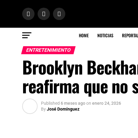
HOME
NOTICIAS
REPORTA
ENTRETENIMIENTO
Brooklyn Beckham
reafirma que no 
Published
6 meses ago
on
enero 24, 2026
By
José Domínguez