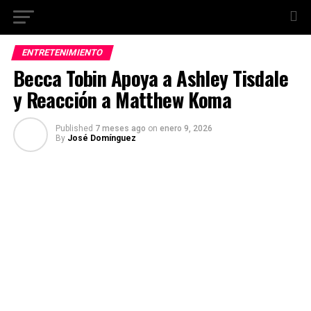
ENTRETENIMIENTO
Becca Tobin Apoya a Ashley Tisdale
y Reacción a Matthew Koma
Published
7 meses ago
on
enero 9, 2026
By
José Domínguez