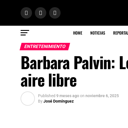
HOME
NOTICIAS
REPORTA
ENTRETENIMIENTO
Barbara Palvin: Le
aire libre
Published
9 meses ago
on
noviembre 6, 2025
By
José Domínguez