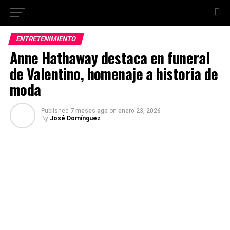
ENTRETENIMIENTO
Anne Hathaway destaca en funeral
de Valentino, homenaje a historia de
moda
Published
7 meses ago
on
enero 23, 2026
By
José Domínguez