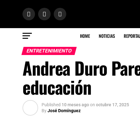
HOME
NOTICIAS
REPORTA
ENTRETENIMIENTO
Andrea Duro Pare
educación
Published
10 meses ago
on
octubre 17, 2025
By
José Domínguez