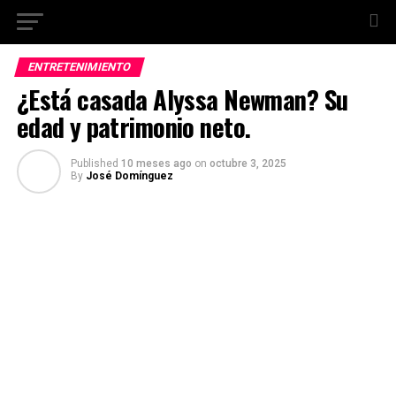
ENTRETENIMIENTO
¿Está casada Alyssa Newman? Su
edad y patrimonio neto.
Published
10 meses ago
on
octubre 3, 2025
By
José Domínguez