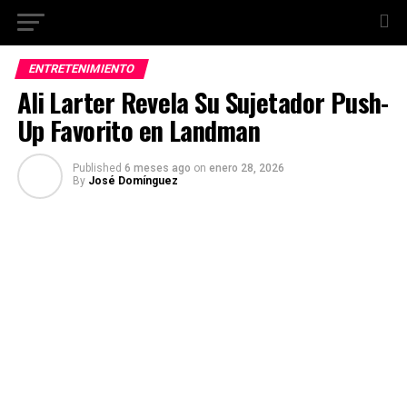
ENTRETENIMIENTO
Ali Larter Revela Su Sujetador Push-
Up Favorito en Landman
Published
6 meses ago
on
enero 28, 2026
By
José Domínguez