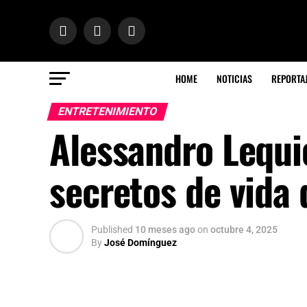
HOME
NOTICIAS
REPORTA
ENTRETENIMIENTO
Alessandro Lequi
secretos de vida
Published
10 meses ago
on
octubre 4, 2025
By
José Domínguez