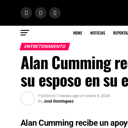
HOME
NOTICIAS
REPORTA
ENTRETENIMIENTO
Alan Cumming re
su esposo en su e
Published
7 meses ago
on
enero 9, 2026
By
José Domínguez
Alan Cumming recibe un apoy