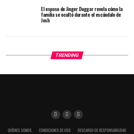
El esposo de Jinger Duggar revela cómo la
familia se ocultó durante el escándalo de
Josh
TRENDING
Utilizamos cookies para darte una mejor experiencia en
QUÍENES SOMOS
CONDICIONES DE USO
DESCARGO DE RESPONSABILIDAD