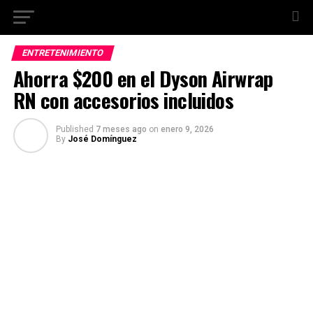
ENTRETENIMIENTO
Ahorra $200 en el Dyson Airwrap
RN con accesorios incluidos
Published
7 meses ago
on
enero 9, 2026
By
José Domínguez