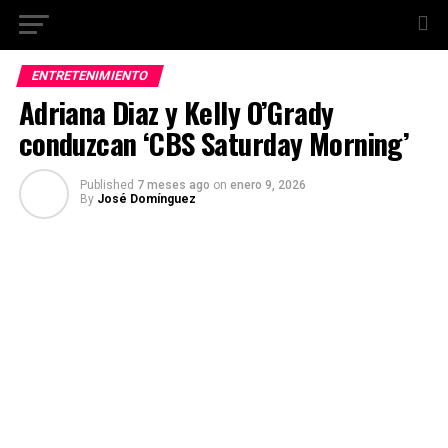
ENTRETENIMIENTO
Adriana Diaz y Kelly O’Grady
conduzcan ‘CBS Saturday Morning’
Published
7 meses ago
on
enero 9, 2026
By
José Domínguez