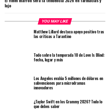
El rímel marrón será la tendencia 2026 en farmacias y
lujo
YOU MAY LIKE
Matthew Lillard destaca apoyo positivo tras
las críticas a Tarantino
Todo sobre la temporada 10 de Love Is Blind:
fecha, lugar y más
Los Ángeles evalúa 5 millones de dólares en
subvenciones para microdramas
innovadores
¿Taylor Swift en los Grammy 2026? Todo lo
que debes saber