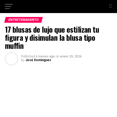
ENTRETENIMIENTO
17 blusas de lujo que estilizan tu
figura y disimulan la blusa tipo
muffin
Published
6 meses ago
on
enero 29, 2026
By
José Domínguez