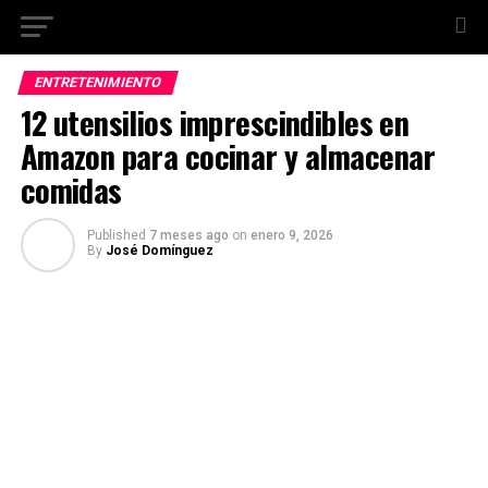
ENTRETENIMIENTO
12 utensilios imprescindibles en
Amazon para cocinar y almacenar
comidas
Published
7 meses ago
on
enero 9, 2026
By
José Domínguez