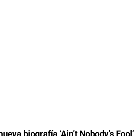
nueva biografía ‘Ain’t Nobody’s Fool’