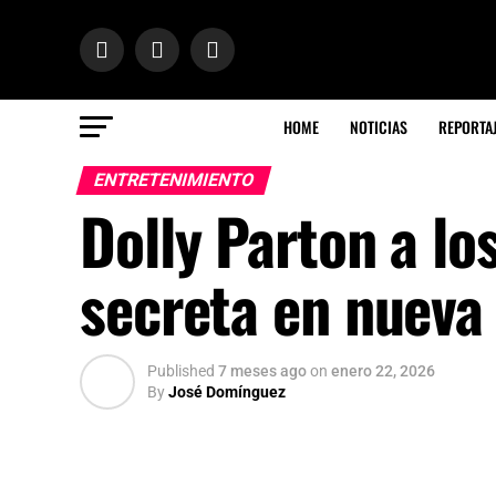
HOME
NOTICIAS
REPORTA
ENTRETENIMIENTO
Dolly Parton a lo
secreta en nueva 
Published
7 meses ago
on
enero 22, 2026
By
José Domínguez