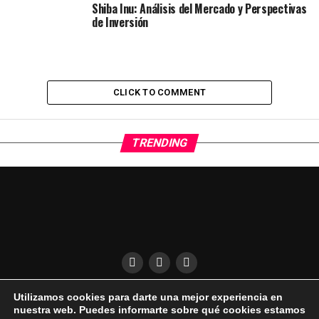
Shiba Inu: Análisis del Mercado y Perspectivas
de Inversión
CLICK TO COMMENT
TRENDING
Utilizamos cookies para darte una mejor experiencia en
QUÍENES SOMOS
CONDICIONES DE USO
DESCARGO DE RESPONSABILIDAD
nuestra web. Puedes informarte sobre qué cookies estamos
PUBLICIDAD EN EL UKELELE
AVISO LEGAL | COOKIES | PRIVACIDAD