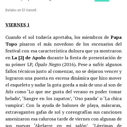
Belako en El Vaixell.
VIERNES 1
Cuando el sol todavía apretaba, los miembros de
Papa
Topo
pisaron el más novedoso de los escenarios del
festival con esa característica dulzura que ya mostraron
en
La [2] de Apolo
durante la fiesta de presentación de
su primer LP,
Ópalo Negro
(2016). Pese a sufrir algunos
fallos técnicos justo al comenzar, no se dejaron vencer y
lograron una puesta en escena dinámica que hizo mover
el esqueleto y sudar la gota gorda a más de uno al son de
hits
como ‘Lo que me gusta del verano es poder tomar
helado’, ‘Sangre en los zapatos’, ‘Oso panda’ o ‘La chica
vampira’. Con la ayuda de balones de playa, máscaras,
extravagantes gafas de sol y coreografías sus canciones
amenizaron esa calurosa tarde de viernes con algunas de
sus nuevas ‘Akelarre en mi salón’, ‘Lágrimas de