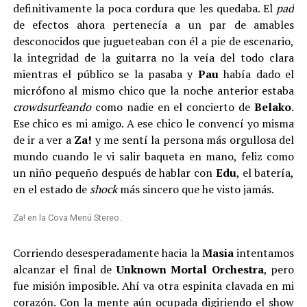
definitivamente la poca cordura que les quedaba. El
pad
de efectos ahora pertenecía a un par de amables
desconocidos que jugueteaban con él a pie de escenario,
la integridad de la guitarra no la veía del todo clara
mientras el público se la pasaba y
Pau
había dado el
micrófono al mismo chico que la noche anterior estaba
crowdsurfeando
como nadie en el concierto de
Belako
.
Ese chico es mi amigo. A ese chico le convencí yo misma
de ir a ver a
Za!
y me sentí la persona más orgullosa del
mundo cuando le vi salir baqueta en mano, feliz como
un niño pequeño después de hablar con
Edu
, el batería,
en el estado de
shock
más sincero que he visto jamás.
Za! en la Cova Menú Stereo.
Corriendo desesperadamente hacia la
Masia
intentamos
alcanzar el final de
Unknown Mortal Orchestra
, pero
fue misión imposible. Ahí va otra espinita clavada en mi
corazón. Con la mente aún ocupada digiriendo el show