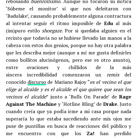
rebosando
buenrollismo
. Aunque no tocaron su mítica
‘Súbeme el monitor’ sí que nos deleitaron con
‘Badulake’, causando probablemente alguna contractura
al intentar seguir el ritmo imposible de
Edu
al más
(im)puro estilo
shoegaze
. Por si quedaba alguien en el
recinto que todavía no se hubiese llevado las manos a la
cabeza con estos dos genios, porque no hay otra palabra
que les describa mejor (aunque a mí me gusta definirles
como bollitos alucinógenos, pero ese es otro asunto),
entre ovaciones y chillidos de la más
sincera incredibilidad comenzaron un
remix
del
conocido
discurso
de Mariano Rajoy “
es el vecino el que
elige al alcalde y es el alcalde el que quiere que sean los
vecinos el alcalde
” junto a ‘Bulls On Parade’ de
Rage
Against The Machine
y ‘Hotline Bling’ de
Drake
. Justo
cuando creía que ya podía irme a mi casa porque nada
superaría lo que estaba sucediendo ante mis ojos me
puse de puntillas en busca de reacciones del público y
me encuentro con que los
Za!
han perdido