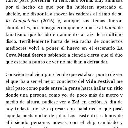
turno para presentar su renovada forma. Muy animada
por el hecho de que por fin hubiesen aparcado el
ukelele, me disponía a mover las caderas al ritmo de su
Jo Competeixo
(2016) y, aunque sus temas fueron
abundantes, no consiguieron que me uniese al
boom
de
fanatismo que ha ido en aumento a raíz de su último
disco. Terriblemente harta de esa racha de conciertos
mediocres volví a poner el huevo en el escenario
La
Cova Menú Stereo
sabiendo a ciencia cierta que el dúo
que estaba a punto de ver no me iban a defraudar.
Consciente al cien por cien de que estaba a punto de ver
el que iba a ser el mejor concierto del
Vida Festival
me
abrí paso como pude entre la gente hasta hallar un sitio
donde una persona como yo, de poco más de metro y
medio de altura, pudiese ver a
Za!
en acción. A día de
hoy todavía no sé expresar con palabras lo que pasó
aquella medianoche de julio. Los asistentes salimos de
allí siendo personas nuevas, con el chip cambiado y