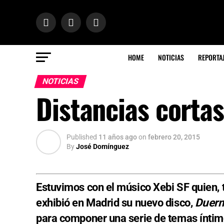
HOME
NOTICIAS
REPORTA
NOTICIAS
Distancias cortas
Published
11 años ago
on
febrero 20, 2015
By
José Domínguez
Estuvimos con el músico Xebi SF quien, 
exhibió en Madrid su nuevo disco,
Duerm
para componer una serie de temas íntimo