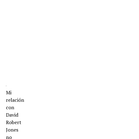
en
tantos
momentos,
aunque
sea
por
pura
higiene
mental.
Mi
relación
con
David
Robert
Jones
no