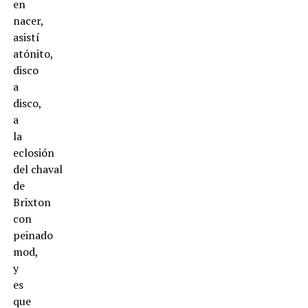
en
nacer,
asistí
atónito,
disco
a
disco,
a
la
eclosión
del chaval
de
Brixton
con
peinado
mod,
y
es
que