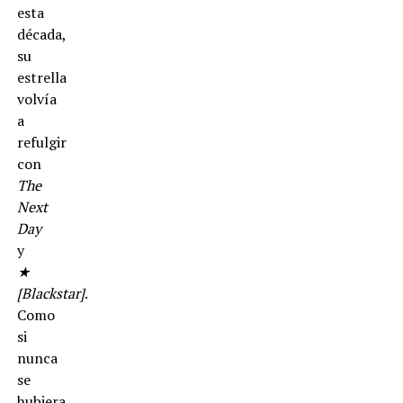
esta
década,
su
estrella
volvía
a
refulgir
con
The
Next
Day
y
★
[Blackstar]
.
Como
si
nunca
se
hubiera