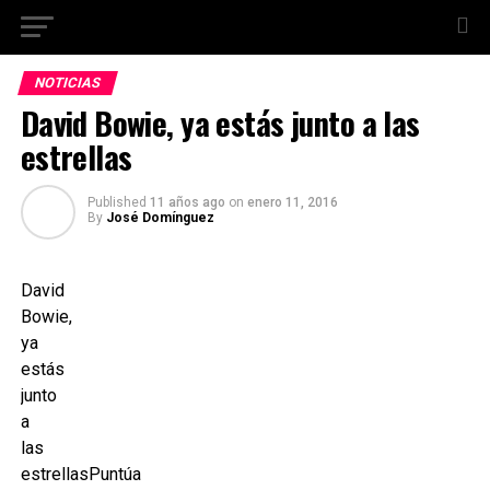
NOTICIAS
David Bowie, ya estás junto a las
estrellas
Published
11 años ago
on
enero 11, 2016
By
José Domínguez
David
Bowie,
ya
estás
junto
a
las
estrellasPuntúa