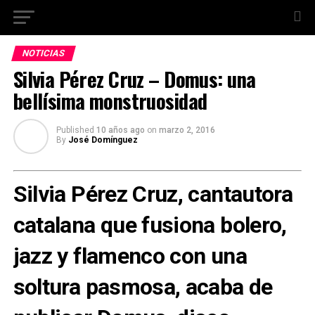
NOTICIAS
Silvia Pérez Cruz – Domus: una
bellísima monstruosidad
Published
10 años ago
on
marzo 2, 2016
By
José Domínguez
Silvia Pérez Cruz, cantautora
catalana que fusiona bolero,
jazz y flamenco con una
soltura pasmosa, acaba de