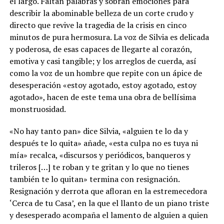
el largo. Faltan palabras y sobran emociones para
describir la abominable belleza de un corte crudo y
directo que revive la tragedia de la crisis en cinco
minutos de pura hermosura. La voz de Silvia es delicada
y poderosa, de esas capaces de llegarte al corazón,
emotiva y casi tangible; y los arreglos de cuerda, así
como la voz de un hombre que repite con un ápice de
desesperación «estoy agotado, estoy agotado, estoy
agotado», hacen de este tema una obra de bellísima
monstruosidad.
«No hay tanto pan» dice Silvia, «alguien te lo da y
después te lo quita» añade, «esta culpa no es tuya ni
mía» recalca, «discursos y periódicos, banqueros y
trileros […] te roban y te gritan y lo que no tienes
también te lo quitan» termina con resignación.
Resignación y derrota que afloran en la estremecedora
‘Cerca de tu Casa’, en la que el llanto de un piano triste
y desesperado acompaña el lamento de alguien a quien